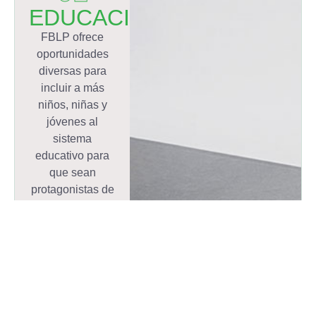
EDUCACIÓN
FBLP ofrece
oportunidades
diversas para
incluir a más
niños, niñas y
jóvenes al
sistema
educativo para
que sean
protagonistas de
la sociedad y
artífices de su
propio destino.
Una
herramienta
para
transformar