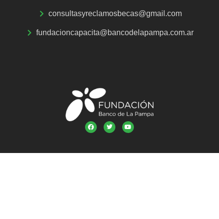
consultasyreclamosbecas@gmail.com
fundacioncapacita@bancodelapampa.com.ar