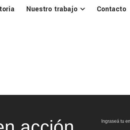
toria
Nuestro trabajo
Contacto
n acción
Ingraseá tu em