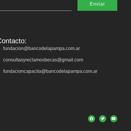
Enviar
Contacto:
fundacion@bancodelapampa.com.ar
consultasyreclamosbecas@gmail.com
fundacioncapacita@bancodelapampa.com.ar