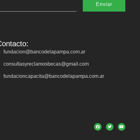
Enviar
Contacto:
fundacion@bancodelapampa.com.ar
consultasyreclamosbecas@gmail.com
fundacioncapacita@bancodelapampa.com.ar