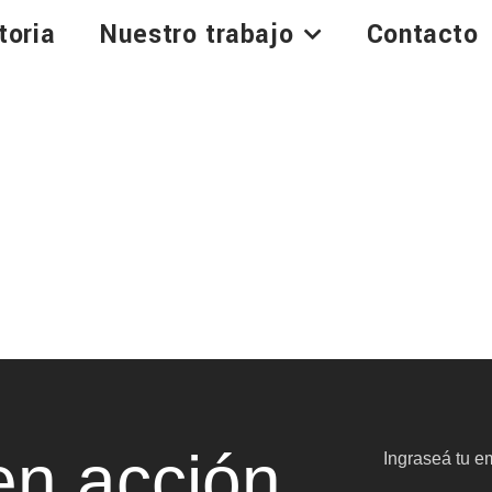
toria
Nuestro trabajo
Contacto
n acción
Ingraseá tu em