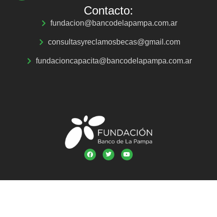
Contacto:
fundacion@bancodelapampa.com.ar
consultasyreclamosbecas@gmail.com
fundacioncapacita@bancodelapampa.com.ar