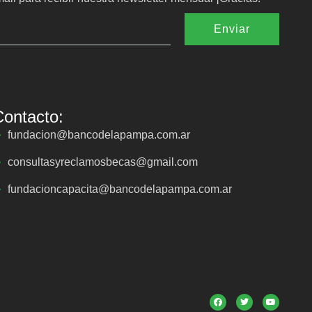
Enviar
Contacto:
fundacion@bancodelapampa.com.ar
consultasyreclamosbecas@gmail.com
fundacioncapacita@bancodelapampa.com.ar