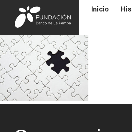
Inicio
His