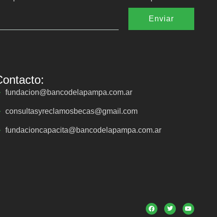
Enviar
Contacto:
fundacion@bancodelapampa.com.ar
consultasyreclamosbecas@gmail.com
fundacioncapacita@bancodelapampa.com.ar