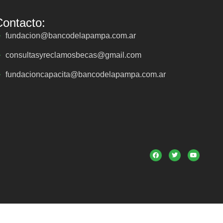
Contacto:
fundacion@bancodelapampa.com.ar
consultasyreclamosbecas@gmail.com
fundacioncapacita@bancodelapampa.com.ar