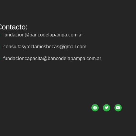
Contacto:
fundacion@bancodelapampa.com.ar
consultasyreclamosbecas@gmail.com
fundacioncapacita@bancodelapampa.com.ar