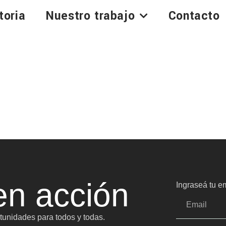
toria
Nuestro trabajo
Contacto
n acción
Ingraseá tu em
unidades para todos y todas.