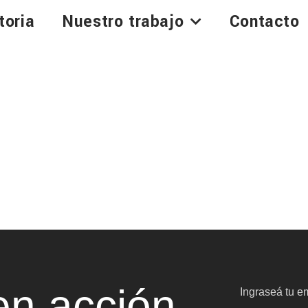
toria
Nuestro trabajo
Contacto
n acción
Ingraseá tu em