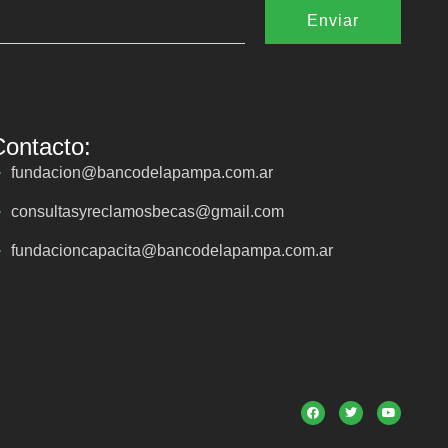
Enviar
Contacto:
fundacion@bancodelapampa.com.ar
consultasyreclamosbecas@gmail.com
fundacioncapacita@bancodelapampa.com.ar