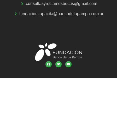
consultasyreclamosbecas@gmail.com
fundacioncapacita@bancodelapampa.com.ar