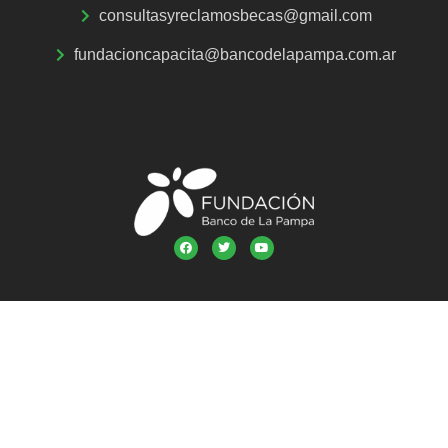
consultasyreclamosbecas@gmail.com
fundacioncapacita@bancodelapampa.com.ar