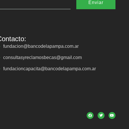
Enviar
Contacto:
fundacion@bancodelapampa.com.ar
consultasyreclamosbecas@gmail.com
fundacioncapacita@bancodelapampa.com.ar