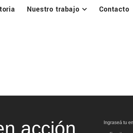
toria
Nuestro trabajo
Contacto
n acción
Ingraseá tu em