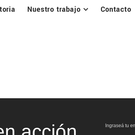
toria
Nuestro trabajo
Contacto
n acción
Ingraseá tu em