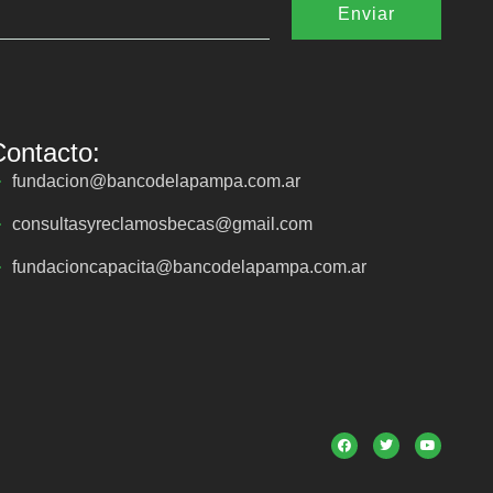
Enviar
Contacto:
fundacion@bancodelapampa.com.ar
consultasyreclamosbecas@gmail.com
fundacioncapacita@bancodelapampa.com.ar