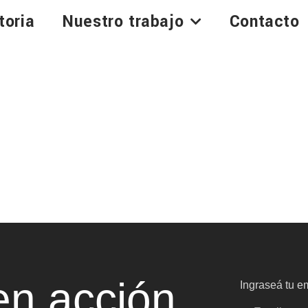
toria
Nuestro trabajo
Contacto
n acción
Ingraseá tu em