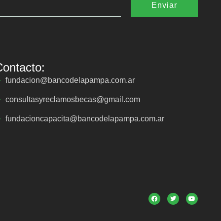
Enviar
Contacto:
fundacion@bancodelapampa.com.ar
consultasyreclamosbecas@gmail.com
fundacioncapacita@bancodelapampa.com.ar